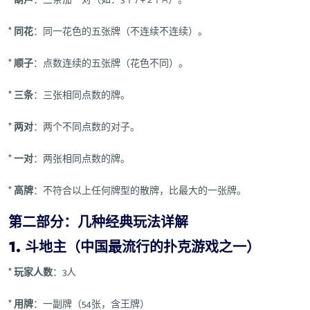
*
葫芦
：三条加一对（如：3个7 + 2个A）。
*
同花
：同一花色的五张牌（不连续不连续）。
*
顺子
：点数连续的五张牌（花色不同）。
*
三条
：三张相同点数的牌。
*
两对
：两个不同点数的对子。
*
一对
：两张相同点数的牌。
*
高牌
：不符合以上任何牌型的散牌，比最大的一张牌。
第二部分：几种经典玩法详解
1. 斗地主（中国最流行的扑克游戏之一）
*
玩家人数
：3人
*
用牌
：一副牌（54张，含王牌）