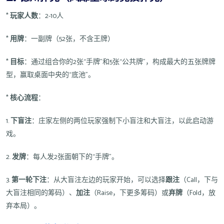
*
玩家人数
：2-10人
*
用牌
：一副牌（52张，不含王牌）
*
目标
：通过组合你的2张“手牌”和5张“公共牌”，构成最大的五张牌牌
型，赢取桌面中央的“底池”。
*
核心流程
：
1.
下盲注
：庄家左侧的两位玩家强制下小盲注和大盲注，以此启动游
戏。
2.
发牌
：每人发2张面朝下的“手牌”。
3.
第一轮下注
：从大盲注左边的玩家开始，可以选择
跟注
（Call，下与
大盲注相同的筹码）、
加注
（Raise，下更多筹码）或
弃牌
（Fold，放
弃本局）。