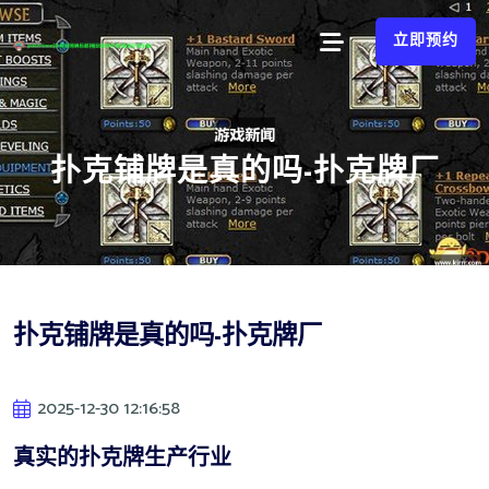
立即预约
扑克铺牌是真的吗-扑克牌厂
扑克铺牌是真的吗-扑克牌厂
2025-12-30 12:16:58
真实的扑克牌生产行业