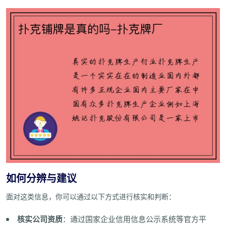
如何分辨与建议
面对这类信息，你可以通过以下方式进行核实和判断：
核实公司资质
：通过国家企业信用信息公示系统等官方平