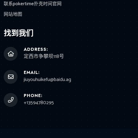
联系pokertime扑克时间官网
网站地图
找到我们
ADDRESS:
定西市争攀坝118号
EMAIL:
jiuyouhuikefu@baidu.ag
PHONE:
+13594780295