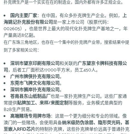
扑克牌生产是一个实实在在的制造业，国内外都有许多正规企业。
国内主要厂家
：在中国，有众多扑克牌生产企业。例如，
上
海姚记扑克股份有限公司
是一家上市公司（股票代码：
002605），也是世界上最大的现代化扑克牌生产基地之一，年
产量高达8亿副。
在广东珠三角地区，也存在一个集中的扑克牌产业带，搜索结果中提
到了多家相关公司：
深圳市望京印刷有限公司
和关联的
广东望京卡牌科技有限公
司
，后者工厂面积达17000平方米，员工450人。
广州市牌侠扑克有限公司
。
东莞市飞牌文化有限公司
。
深圳市狮岸扑克有限公司
。
苍南县东山纸制品厂
也是一家扑克牌生产公司。这些厂家通
常提供
贴牌加工、来样/来图定制
等服务，业务模式是典型的
B2B生产贸易。
高端赌场专用牌市场
：这是一个更为细分和专业的领域。像
澳门的一些赌场，会使用具备
纳米级防伪涂层、隐形荧光码，甚
至嵌入RFID芯片
的特制扑克牌，这些扑克牌单价远高于普通扑克