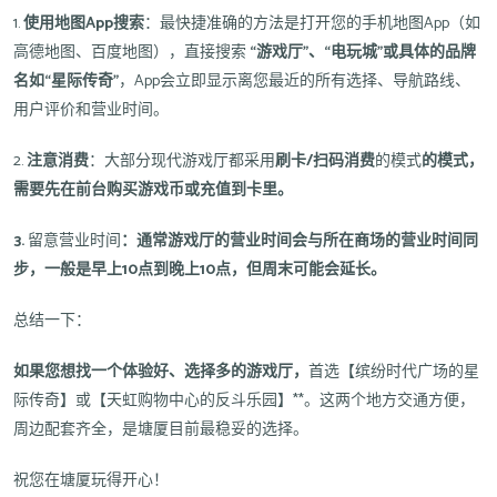
1.
使用地图App搜索
：最快捷准确的方法是打开您的手机地图App（如
高德地图、百度地图），直接搜索
“游戏厅”、“电玩城”或具体的品牌
名如“星际传奇”
，App会立即显示离您最近的所有选择、导航路线、
用户评价和营业时间。
2.
注意消费
：大部分现代游戏厅都采用
刷卡/扫码消费
的模式
的模式，
需要先在前台购买游戏币或充值到卡里。
3.
留意营业时间
：通常游戏厅的营业时间会与所在商场的营业时间同
步，一般是早上10点到晚上10点，但周末可能会延长。
总结一下：
如果您想找一个体验好、选择多的游戏厅，
首选【缤纷时代广场的星
际传奇】或【天虹购物中心的反斗乐园】**。这两个地方交通方便，
周边配套齐全，是塘厦目前最稳妥的选择。
祝您在塘厦玩得开心！