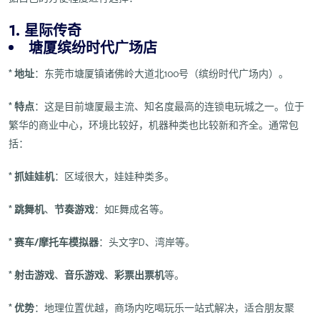
1. 星际传奇
塘厦缤纷时代广场店
*
地址
：东莞市塘厦镇诸佛岭大道北100号（缤纷时代广场内）。
*
特点
：这是目前塘厦最主流、知名度最高的连锁电玩城之一。位于
繁华的商业中心，环境比较好，机器种类也比较新和齐全。通常包
括：
*
抓娃娃机
：区域很大，娃娃种类多。
*
跳舞机
、
节奏游戏
：如E舞成名等。
*
赛车/摩托车模拟器
：头文字D、湾岸等。
*
射击游戏
、
音乐游戏
、
彩票出票机
等。
*
优势
：地理位置优越，商场内吃喝玩乐一站式解决，适合朋友聚