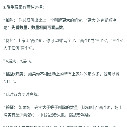
3. 后手玩家有两种选择：
*
加叫：
你必须叫出比上一个叫牌
更大
的组合。“更大”的判断顺序
是：
先看数量，数量相同再看点数
。
* 例如：上家叫“两个8”，你可以叫“两个9”、“两个J”或“三个5”。“三个5”
大于任何“两个X”。
* A最大，2最小。
*
挑战/开牌：
如果你不相信场上的牌有上家叫的那么多，就可以喊
“开！”。
* 此时双方同时亮牌。
*
验证：
如果场上确实
大于等于
叫牌的数量（比如叫了“两个8”，场上
确实有至少两张8），则挑战者失败，挑战者喝酒。