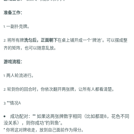
准备工作：
1. 一副扑克牌。
2. 将所有牌
洗匀后，正面朝下
在桌上铺开成一个“牌池”。可以摆成整
齐的矩阵，也可以随意乱放。
游戏流程：
1. 两人轮流进行。
2. 轮到你的回合时，你依次翻开两张牌，让所有人都看清楚。
3. **情况A
成功配对：** 如果这两张牌数字相同（比如都是8，花色不同
没关系），则你成功“钓到鱼”。
* 你将这对牌收走，放到自己面前作为得分。