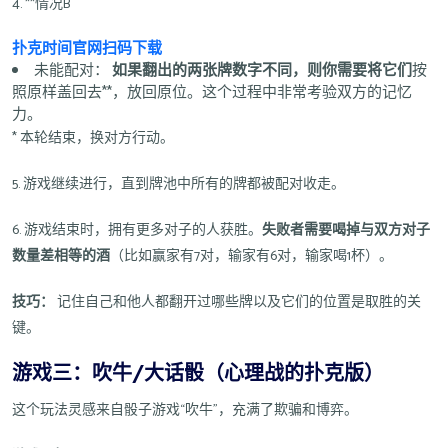
4. **情况B
扑克时间官网扫码下载
未能配对：
如果翻出的两张牌数字不同，则你需要将它们
按
照原样盖回去**，放回原位。这个过程中非常考验双方的记忆
力。
* 本轮结束，换对方行动。
5. 游戏继续进行，直到牌池中所有的牌都被配对收走。
6. 游戏结束时，拥有更多对子的人获胜。
失败者需要喝掉与双方对子
数量差相等的酒
（比如赢家有7对，输家有6对，输家喝1杯）。
技巧：
记住自己和他人都翻开过哪些牌以及它们的位置是取胜的关
键。
游戏三：吹牛/大话骰（心理战的扑克版）
这个玩法灵感来自骰子游戏“吹牛”，充满了欺骗和博弈。