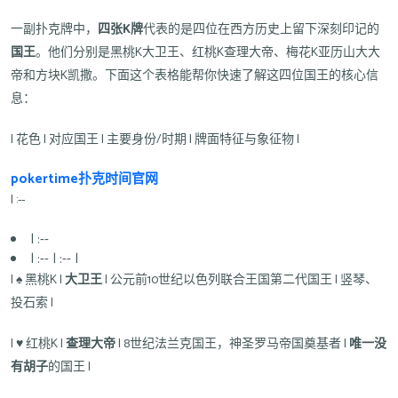
一副扑克牌中，
四张K牌
代表的是四位在西方历史上留下深刻印记的
国王
。他们分别是黑桃K大卫王、红桃K查理大帝、梅花K亚历山大大
帝和方块K凯撒。下面这个表格能帮你快速了解这四位国王的核心信
息：
| 花色 | 对应国王 | 主要身份/时期 | 牌面特征与象征物 |
pokertime扑克时间官网
| :--
| :--
| :-- | :-- |
| ♠️ 黑桃K |
大卫王
| 公元前10世纪以色列联合王国第二代国王 | 竖琴、
投石索 |
| ♥️ 红桃K |
查理大帝
| 8世纪法兰克国王，神圣罗马帝国奠基者 |
唯一没
有胡子
的国王 |