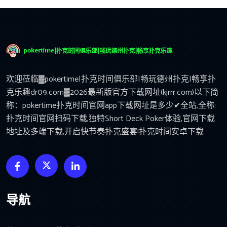
欢迎莅临▓pokertime|扑克时间俱乐部|畅玩德州扑克|畅享扑
克乐趣dr09.com▓2026最新版官方下载网址(kjrrr.com)以下简
称：pokertime扑克时间官网app下载网址是多少✔全站,全称:
扑克时间官网扫码下载,独特Short Deck Poker体验,官网下载
地址及多端下载,开启快节奏扑克盛宴!扑克时间安卓下载
导航