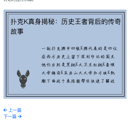
上一篇
下一篇