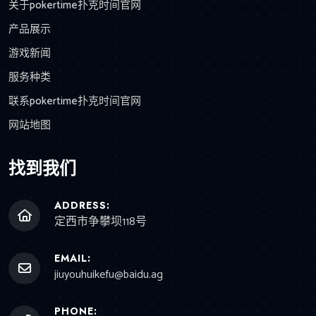
关于pokertime扑克时间官网
产品展示
游戏新闻
服务种类
联系pokertime扑克时间官网
网站地图
找到我们
ADDRESS:
定西市争攀坝118号
EMAIL:
jiuyouhuikefu@baidu.ag
PHONE: