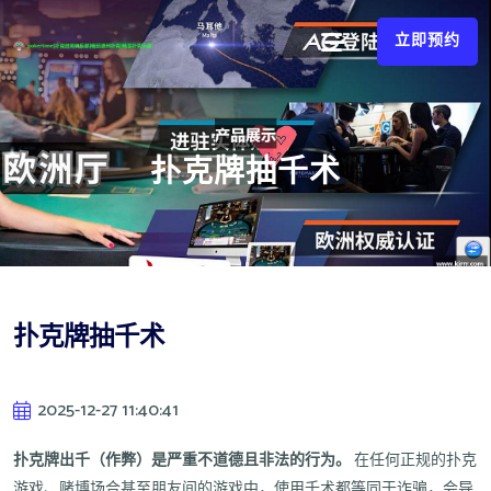
立即预约
扑克牌抽千术
扑克牌抽千术
2025-12-27 11:40:41
扑克牌出千（作弊）是严重不道德且非法的行为。
在任何正规的扑克
游戏、赌博场合甚至朋友间的游戏中，使用千术都等同于诈骗，会导