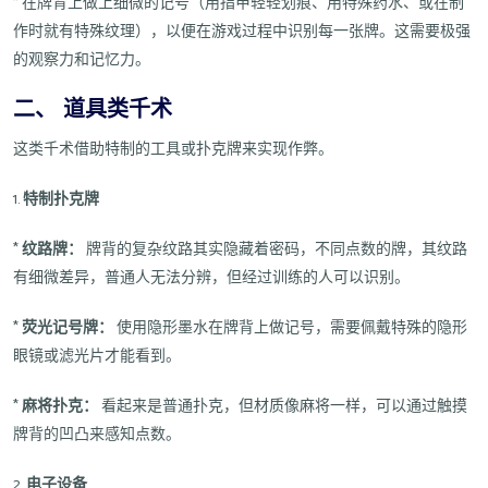
* 在牌背上做上细微的记号（用指甲轻轻划痕、用特殊药水、或在制
作时就有特殊纹理），以便在游戏过程中识别每一张牌。这需要极强
的观察力和记忆力。
二、 道具类千术
这类千术借助特制的工具或扑克牌来实现作弊。
1.
特制扑克牌
*
纹路牌：
牌背的复杂纹路其实隐藏着密码，不同点数的牌，其纹路
有细微差异，普通人无法分辨，但经过训练的人可以识别。
*
荧光记号牌：
使用隐形墨水在牌背上做记号，需要佩戴特殊的隐形
眼镜或滤光片才能看到。
*
麻将扑克：
看起来是普通扑克，但材质像麻将一样，可以通过触摸
牌背的凹凸来感知点数。
2.
电子设备