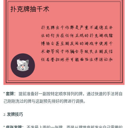
*
套牌：
提前准备好一副按特定顺序排列的牌，通过快速的手法将自
己刚刚洗过的牌与这副预先排好的牌进行调换。
2.
发牌技巧
*
底张发牌：
不发最上面的一张牌，而是从牌堆底部发出自己需要的