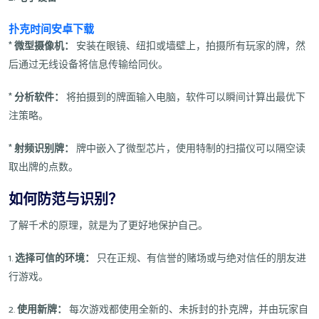
扑克时间安卓下载
*
微型摄像机：
安装在眼镜、纽扣或墙壁上，拍摄所有玩家的牌，然
后通过无线设备将信息传输给同伙。
*
分析软件：
将拍摄到的牌面输入电脑，软件可以瞬间计算出最优下
注策略。
*
射频识别牌：
牌中嵌入了微型芯片，使用特制的扫描仪可以隔空读
取出牌的点数。
如何防范与识别？
了解千术的原理，就是为了更好地保护自己。
1.
选择可信的环境：
只在正规、有信誉的赌场或与绝对信任的朋友进
行游戏。
2.
使用新牌：
每次游戏都使用全新的、未拆封的扑克牌，并由玩家自